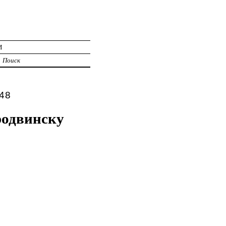
И
Поиск
48
родвинску