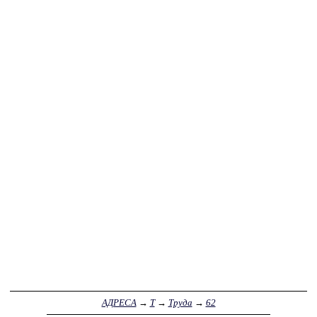
АДРЕСА
→
Т
→
Труда
→
62