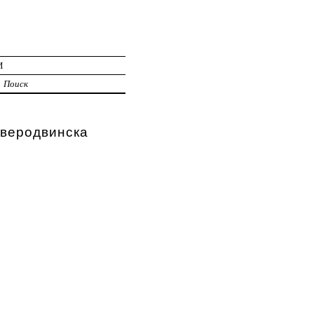
И
Поиск
еродвинска